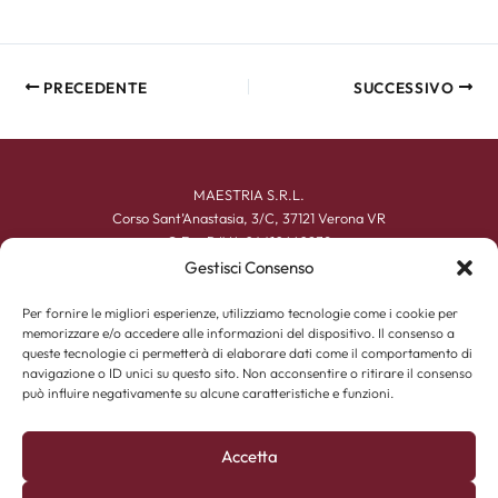
PRECEDENTE
SUCCESSIVO
MAESTRIA S.R.L.
Corso Sant’Anastasia, 3/C, 37121 Verona VR
C.F. e P.IVA 04410660239
+39 045 590167
Gestisci Consenso
info@maestriacalzature.it
Per fornire le migliori esperienze, utilizziamo tecnologie come i cookie per
memorizzare e/o accedere alle informazioni del dispositivo. Il consenso a
UOMO
queste tecnologie ci permetterà di elaborare dati come il comportamento di
DONNA
navigazione o ID unici su questo sito. Non acconsentire o ritirare il consenso
ACCESSORI
può influire negativamente su alcune caratteristiche e funzioni.
CHI SIAMO
ESPERIENZA ARTIGIANA
CONTATTI
Accetta