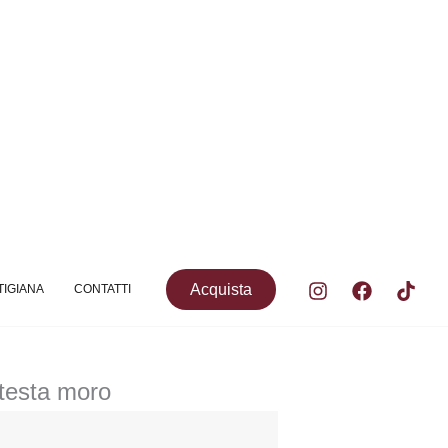
Acquista
TIGIANA
CONTATTI
 testa moro