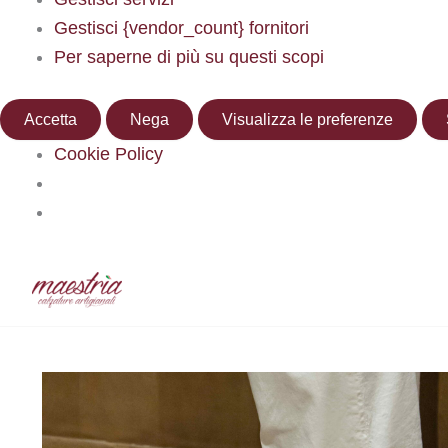
Gestisci {vendor_count} fornitori
Per saperne di più su questi scopi
Accetta
Nega
Visualizza le preferenze
Cookie Policy
Vai
al
Di
Maestria Calzature
/
Aprile 1, 2026
contenuto