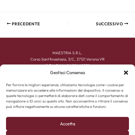
PRECEDENTE
SUCCESSIVO
MAESTRIA S.R.L.
Corso Sant’Anastasia, 3/C, 37121 Verona VR
C.F. e P.IVA 04410660239
+39 045 590167
Gestisci Consenso
info@maestriacalzature.it
Per fornire le migliori esperienze, utilizziamo tecnologie come i cookie per
memorizzare e/o accedere alle informazioni del dispositivo. Il consenso a
UOMO
queste tecnologie ci permetterà di elaborare dati come il comportamento di
DONNA
navigazione o ID unici su questo sito. Non acconsentire o ritirare il consenso
ACCESSORI
può influire negativamente su alcune caratteristiche e funzioni.
CHI SIAMO
ESPERIENZA ARTIGIANA
CONTATTI
Accetta