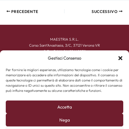
PRECEDENTE
SUCCESSIVO
MAESTRIA S.R.L.
Corso Sant’Anastasia, 3/C, 37121 Verona VR
C.F. e P.IVA 04410660239
+39 045 590167
Gestisci Consenso
info@maestriacalzature.it
Per fornire le migliori esperienze, utilizziamo tecnologie come i cookie per
memorizzare e/o accedere alle informazioni del dispositivo. Il consenso a
UOMO
queste tecnologie ci permetterà di elaborare dati come il comportamento di
DONNA
navigazione o ID unici su questo sito. Non acconsentire o ritirare il consenso
ACCESSORI
può influire negativamente su alcune caratteristiche e funzioni.
CHI SIAMO
ESPERIENZA ARTIGIANA
CONTATTI
Accetta
Nega