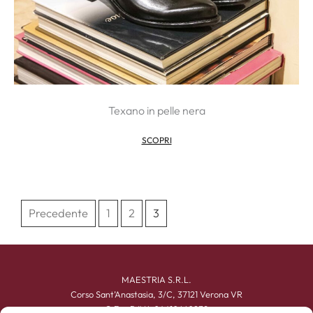
Texano in pelle nera
SCOPRI
Precedente
1
2
3
MAESTRIA S.R.L.
Corso Sant’Anastasia, 3/C, 37121 Verona VR
C.F. e P.IVA 04410660239